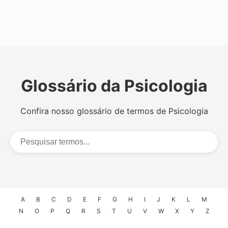
Glossário da Psicologia
Confira nosso glossário de termos de Psicologia
A
B
C
D
E
F
G
H
I
J
K
L
M
N
O
P
Q
R
S
T
U
V
W
X
Y
Z