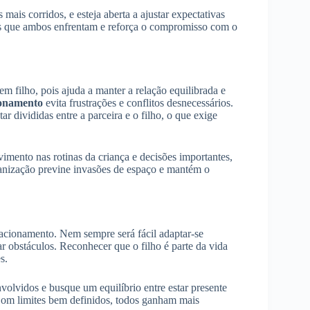
is corridos, e esteja aberta a ajustar expectativas
ios que ambos enfrentam e reforça o compromisso com o
m filho, pois ajuda a manter a relação equilibrada e
ionamento
evita frustrações e conflitos desnecessários.
 divididas entre a parceira e o filho, o que exige
lvimento nas rotinas da criança e decisões importantes,
ganização previne invasões de espaço e mantém o
lacionamento. Nem sempre será fácil adaptar-se
r obstáculos. Reconhecer que o filho é parte da vida
s.
volvidos e busque um equilíbrio entre estar presente
Com limites bem definidos, todos ganham mais